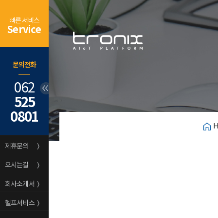
빠른 서비스
Service
문의전화
062
525
0801
제휴문의
〉
오시는길
〉
회사소개서
〉
헬프서비스
〉